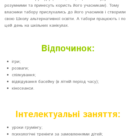
розумними та принесуть користь його учасникам). Тому
власники табору прислухались до його учасників і створили
свою Школу альтернативної освіти. А табори працюють і по
цей день на шкільних канікулах.
Відпочинок:
ігри;
розваги;
спілкування;
відвідування басейну (в літній період часу);
кіносеанси.
Інтелектуальні заняття:
уроки грумінгу;
психологічні тренінги за замовленнями дітей;