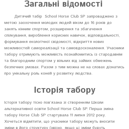
Загальні відомості
Дитячий табір School Horse Club SP запроваджено з
метою заохочення молодих людей віком до 16 років до
занять кінним спортом, розширення та збагачення
спілкування, вироблення корисних навичок, відповідальності,
формування екологічної свідомості, відкриття нових
можливостей самореалізації та самовдосконалення. Учасники
табору отримують можливість познайомитись із стародавнім
та благородним спортом у вільних від зайвих обмежень
безпечних умовах. Разом з тим можна не на словах дізнатись
про унікальну роль коней у розвитку людства.
Історія табору
Історія табору тісно пов’язана зі створенням Школи
альтернативної освіти School Horse Club SP. Перша зміна
табору Horse Club SP стартувала 11 липня 2012 року.
Хочеться відмітити, що учасники табору можуть вносити
зміни в його структуру (звісно, якщо ці зміни будуть