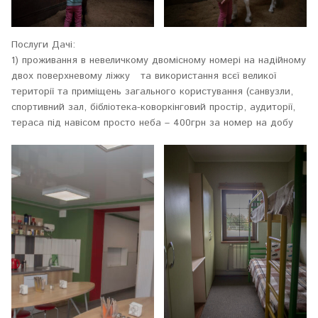
Послуги Дачі:
1) проживання в невеличкому двомісному номері на надійному
двох поверхневому ліжку та використання всєї великої
території та приміщень загального користування (санвузли,
спортивний зал, бібліотека-коворкінговий простір, аудиторії,
тераса під навісом просто неба – 400грн за номер на добу