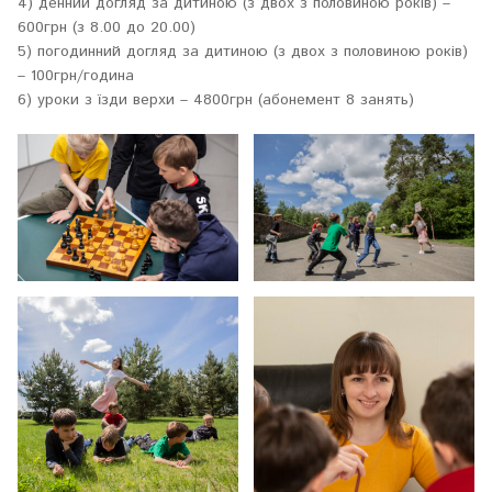
4) денний догляд за дитиною (з двох з половиною років) –
600грн (з 8.00 до 20.00)
5) погодинний догляд за дитиною (з двох з половиною років)
– 100грн/година
6) уроки з їзди верхи – 4800грн (абонемент 8 занять)