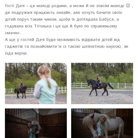
Гості Дачі – це молоді родини, а може й не зовсім молоді 😉 ,
де подружжя працюють онлайн, але хочуть бачити своїх
дітей поруч таким чином, щоби їх доглядала Бабуся, а
годувала всіх Тітонька і це ще й було по справжньому
смачно.
А ще у гостей Дачі буде можливість відірвати дітей від
гаджетів та познайомити їх із такою шляхетною наукою, як
їзда верхи.