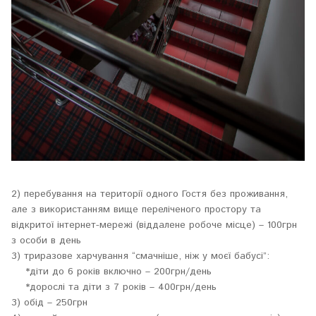
2) перебування на території одного Гостя без проживання,
але з використанням вище переліченого простору та
відкритої інтернет-мережі (віддалене робоче місце) – 100грн
з особи в день
3) триразове харчування “смачніше, ніж у моєї бабусі”:
*діти до 6 років включно – 200грн/день
*дорослі та діти з 7 років – 400грн/день
3) обід – 250грн